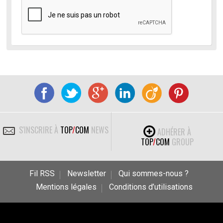
S'INSCRIRE À
TOP
/
COM
NEWS
ADHÉRER À
TOP
/
COM
GROUP
Fil RSS
Newsletter
Qui sommes-nous ?
Mentions légales
Conditions d’utilisations