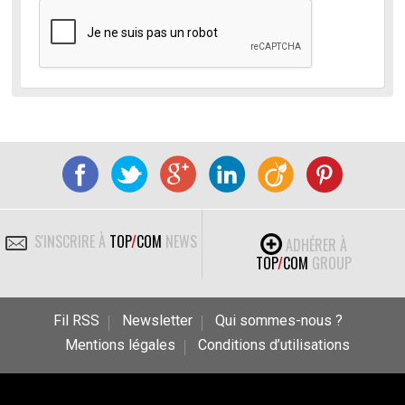
S'INSCRIRE À
TOP
/
COM
NEWS
ADHÉRER À
TOP
/
COM
GROUP
Fil RSS
Newsletter
Qui sommes-nous ?
Mentions légales
Conditions d’utilisations