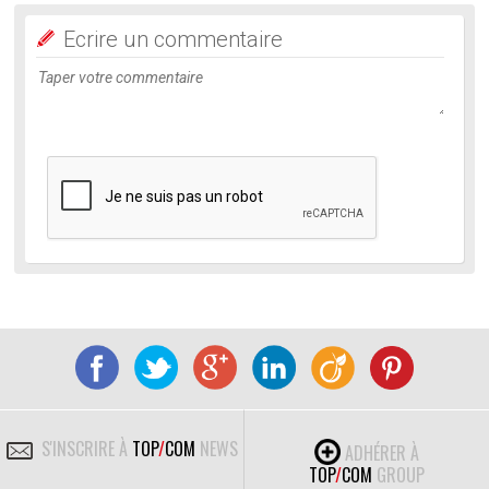
Ecrire un commentaire
S'INSCRIRE À
TOP
/
COM
NEWS
ADHÉRER À
TOP
/
COM
GROUP