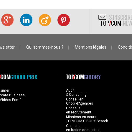
S'INSCRIR
TOP
/
COM
NEW
wsletter
Qui sommes-nous ?
Mentions légales
Conditio
GRAND PRIX
GIBORY
sumer
Audit
& Consulting
orate Business
Conseil en
Vidéos Primés
Choix d’Agences
Conseils
en recrutement
Missions en cours
TOP/COM GIBORY Search
Conseils
en fusion acquisition