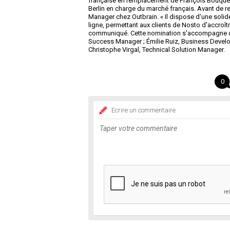
française en remplacement de François Bouquet
Berlin en charge du marché français. Avant de re
Manager chez Outbrain. « Il dispose d'une solid
ligne, permettant aux clients de Nosto d'accroîtr
communiqué. Cette nomination s'accompagne de l
Success Manager ; Émilie Ruiz, Business Devel
Christophe Virgal, Technical Solution Manager.
0
Ecrire un commentaire