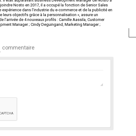
. Il était auparavant Business Development Manager de Nosto à
joindre Nosto en 2017, il a occupé la fonction de Senior Sales
e expérience dans l'industrie du e-commerce et de la publicité en
e leurs objectifs grâce à la personnalisation », assure un
'arrivée de 4 nouveaux profils : Camille Aassila, Customer
opment Manager ; Cindy Deguingand, Marketing Manager ;
commentaire