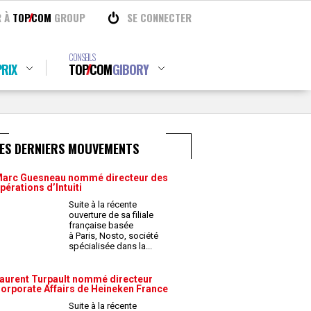
R À
TOP
COM
GROUP
SE CONNECTER
CONSEILS
RIX
TOP
COM
GIBORY
LES DERNIERS MOUVEMENTS
arc Guesneau nommé directeur des
pérations d’Intuiti
Suite à la récente
ouverture de sa filiale
française basée
à Paris, Nosto, société
spécialisée dans la
...
aurent Turpault nommé directeur
orporate Affairs de Heineken France
Suite à la récente