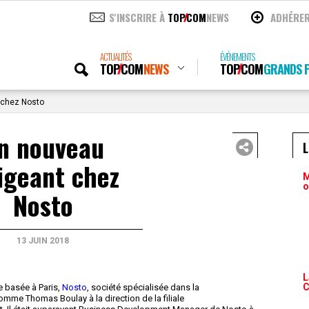
S'INSCRIRE À
TOP
COM
NEWS
ADHÉRE
ACTUALITÉS
ÉVÉNEMENTS
TOP
COM
NEWS
TOP
COM
GRANDS P
 chez Nosto
n nouveau
igeant chez
M
o
Nosto
13 JUIN 2018
L
C
se basée à Paris,
Nosto
, société spécialisée dans la
me Thomas Boulay à la direction de la filiale