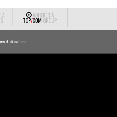
E À
ADHÉRER À
S
TOP
/
COM
GROUP
ns d’utilisations