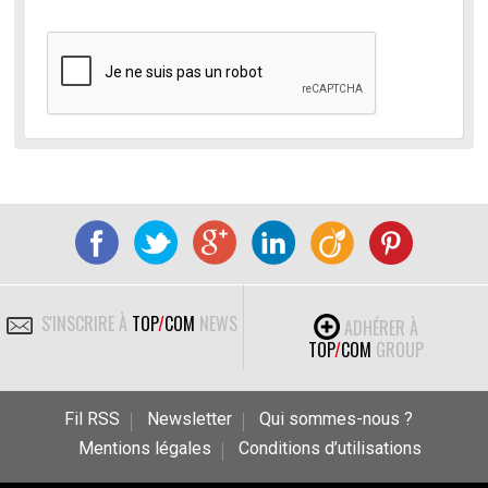
S'INSCRIRE À
TOP
/
COM
NEWS
ADHÉRER À
TOP
/
COM
GROUP
Fil RSS
Newsletter
Qui sommes-nous ?
Mentions légales
Conditions d’utilisations