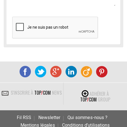
S'INSCRIRE À
TOP
/
COM
NEWS
ADHÉRER À
TOP
/
COM
GROUP
Fil RSS
Newsletter
Qui sommes-nous ?
Mentions légales
Conditions d’utilisations