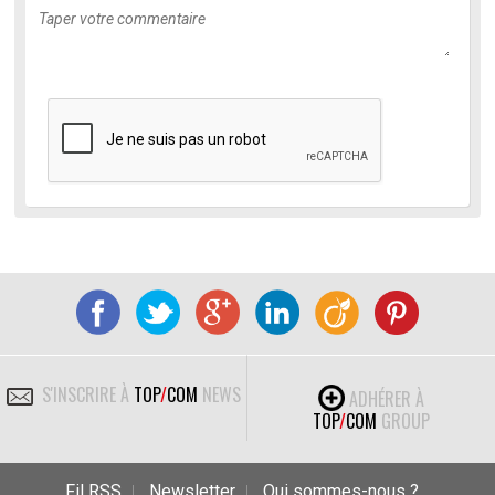
S'INSCRIRE À
TOP
/
COM
NEWS
ADHÉRER À
TOP
/
COM
GROUP
Fil RSS
Newsletter
Qui sommes-nous ?