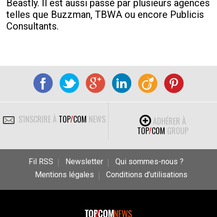
Beastly. Il est aussi passé par plusieurs agences
telles que Buzzman, TBWA ou encore Publicis
Consultants.
S'INSCRIRE À
TOP
/
COM
NEWS
ADHÉRER À
TOP
/
COM
GROUP
Fil RSS
Newsletter
Qui sommes-nous ?
Mentions légales
Conditions d’utilisations
NEWS