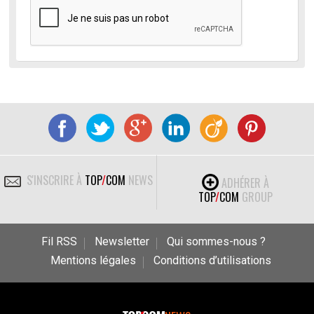
S'INSCRIRE À
TOP
/
COM
NEWS
ADHÉRER À
TOP
/
COM
GROUP
Fil RSS
Newsletter
Qui sommes-nous ?
Mentions légales
Conditions d’utilisations