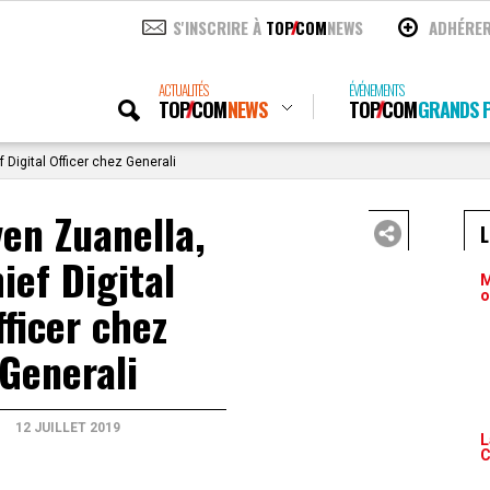
S'INSCRIRE À
TOP
COM
NEWS
ADHÉRE
ACTUALITÉS
ÉVÉNEMENTS
TOP
COM
NEWS
TOP
COM
GRANDS P
 Digital Officer chez Generali
en Zuanella,
ief Digital
M
o
fficer chez
Generali
12 JUILLET 2019
L
C