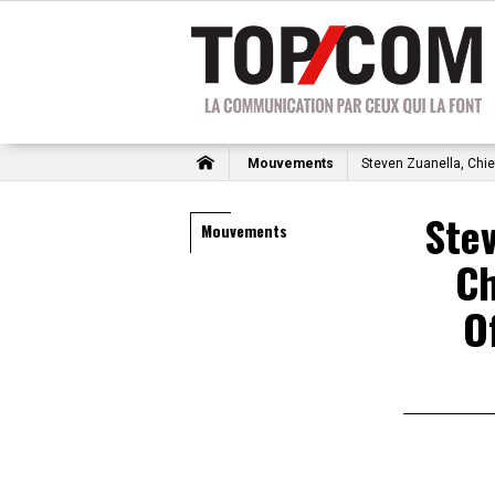
Mouvements
Steven Zuanella, Chief
Stev
Mouvements
Ch
O