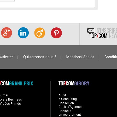
S'INSCRIR
TOP
/
COM
NEW
wsletter
Qui sommes-nous ?
Mentions légales
Conditio
GRAND PRIX
GIBORY
sumer
Audit
& Consulting
orate Business
Conseil en
Vidéos Primés
Choix d’Agences
Conseils
en recrutement