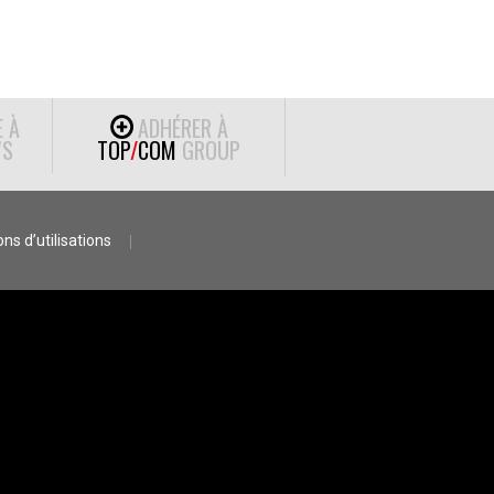
E À
ADHÉRER À
S
TOP
/
COM
GROUP
ns d’utilisations