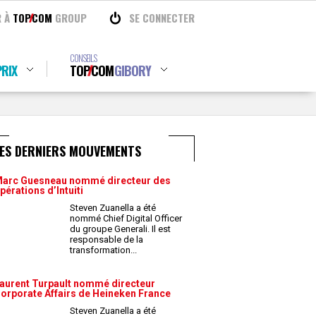
R À
TOP
COM
GROUP
SE CONNECTER
CONSEILS
RIX
TOP
COM
GIBORY
LES DERNIERS MOUVEMENTS
arc Guesneau nommé directeur des
pérations d’Intuiti
Steven Zuanella a été
nommé Chief Digital Officer
du groupe Generali. Il est
responsable de la
transformation
...
aurent Turpault nommé directeur
orporate Affairs de Heineken France
Steven Zuanella a été