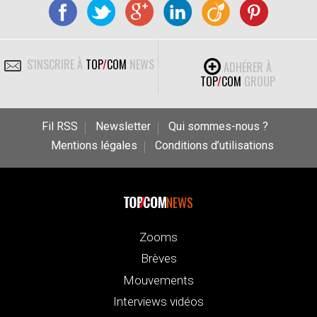
S'INSCRIRE À
TOP
/
COM
NEWS
ADHÉRER À
TOP
/
COM
GROUP
Fil RSS
Newsletter
Qui sommes-nous ?
Mentions légales
Conditions d’utilisations
NEWS
Zooms
Brèves
Mouvements
Interviews vidéos