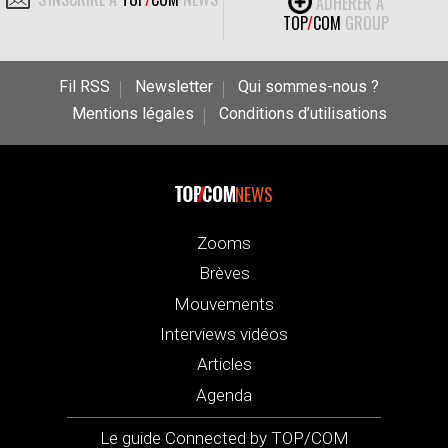
ADHÉRER À
TOP
/
COM
GROUP
Fil RSS
Newsletter
Qui sommes-nous ?
Mentions légales
Conditions d’utilisations
NEWS
Zooms
Brèves
Mouvements
Interviews vidéos
Articles
Agenda
Le guide Connected by TOP/COM