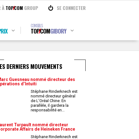
R À
TOP
COM
GROUP
SE CONNECTER
CONSEILS
RIX
TOP
COM
GIBORY
LES DERNIERS MOUVEMENTS
arc Guesneau nommé directeur des
pérations d’Intuiti
Stéphane Rinderknech est
nommé directeur général
de L’Oréal Chine. En
parallèle, il gardera la
responsabilité en
...
aurent Turpault nommé directeur
orporate Affairs de Heineken France
Stéphane Rinderknech est