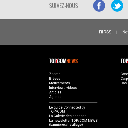
SUIVEZ-NOUS
Fil RSS
Ne
NEWS
Zooms
Con
Brèves
Corp
Mouvements
Cas 
Interviews vidéos
Articles
Agenda
Le guide Connected by
TOP/COM
La Galerie des agences
La newsletter TOP/COM NEWS
(bannières/habillage)