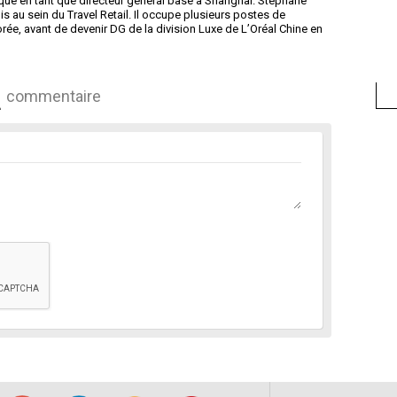
fique en tant que directeur général basé à Shanghai. Stéphane
is au sein du Travel Retail. Il occupe plusieurs postes de
orée, avant de devenir DG de la division Luxe de L’Oréal Chine en
commentaire