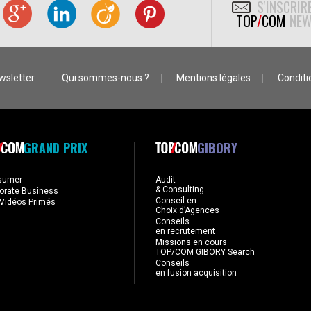
S'INSCRIR
TOP
/
COM
NEW
wsletter
Qui sommes-nous ?
Mentions légales
Conditio
GRAND PRIX
GIBORY
sumer
Audit
& Consulting
orate Business
Conseil en
Vidéos Primés
Choix d’Agences
Conseils
en recrutement
Missions en cours
TOP/COM GIBORY Search
Conseils
en fusion acquisition