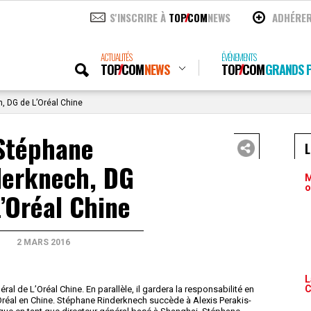
S'INSCRIRE À
TOP
COM
NEWS
ADHÉRE
ACTUALITÉS
ÉVÉNEMENTS
TOP
COM
NEWS
TOP
COM
GRANDS P
, DG de L’Oréal Chine
Stéphane
derknech, DG
M
o
’Oréal Chine
2 MARS 2016
L
C
 de L’Oréal Chine. En parallèle, il gardera la responsabilité en
’Oréal en Chine. Stéphane Rinderknech succède à Alexis Perakis-