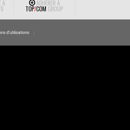
E À
ADHÉRER À
S
TOP
/
COM
GROUP
ns d’utilisations