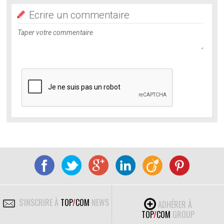
Ecrire un commentaire
S'INSCRIRE À
TOP
/
COM
NEWS
ADHÉRER À
TOP
/
COM
GROUP