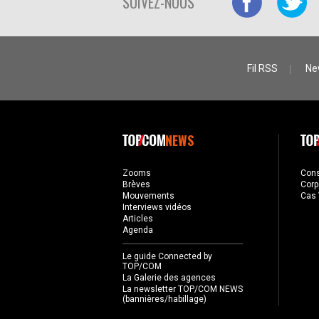
SUIVEZ-NOUS
Fil RSS
Ne
NEWS
Zooms
Con
Brèves
Corp
Mouvements
Cas 
Interviews vidéos
Articles
Agenda
Le guide Connected by
TOP/COM
La Galerie des agences
La newsletter TOP/COM NEWS
(bannières/habillage)