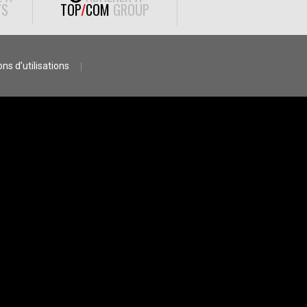
S
TOP
/
COM
GROUP
ns d’utilisations