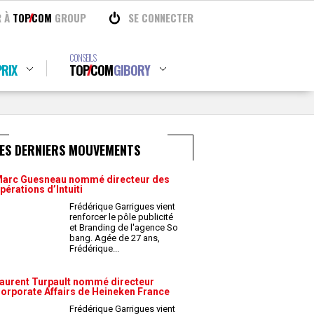
R À
TOP
COM
GROUP
SE CONNECTER
CONSEILS
RIX
TOP
COM
GIBORY
LES DERNIERS MOUVEMENTS
arc Guesneau nommé directeur des
pérations d’Intuiti
Frédérique Garrigues vient
renforcer le pôle publicité
et Branding de l'agence So
bang. Agée de 27 ans,
Frédérique
...
aurent Turpault nommé directeur
orporate Affairs de Heineken France
Frédérique Garrigues vient