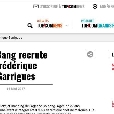
S'INSCRIRE À
TOP
COM
NEWS
ADHÉRE
ACTUALITÉS
ÉVÉNEMENTS
TOP
COM
NEWS
TOP
COM
GRANDS P
érique Garrigues
Bang recrute
rédérique
M
o
Garrigues
18 MAI 2017
L
C
licité et Branding de l'agence So bang. Agée de 27 ans,
ine avant d'intégrer Total M&S en tant que chef de marques. Elle