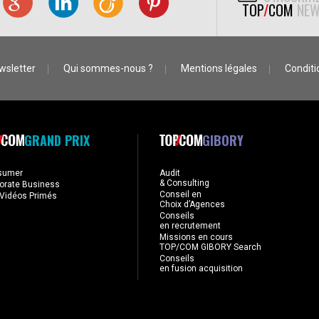
TOP
/
COM
NEW
wsletter
Qui sommes-nous ?
Mentions légales
Conditio
GRAND PRIX
GIBORY
sumer
Audit
& Consulting
orate Business
Conseil en
Vidéos Primés
Choix d’Agences
Conseils
en recrutement
Missions en cours
TOP/COM GIBORY Search
Conseils
en fusion acquisition