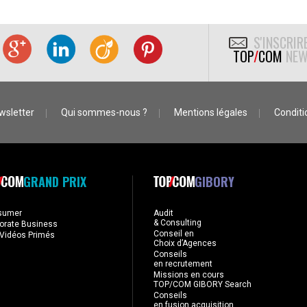
S'INSCRIR
TOP
/
COM
NEW
wsletter
Qui sommes-nous ?
Mentions légales
Conditio
GRAND PRIX
GIBORY
sumer
Audit
& Consulting
orate Business
Conseil en
Vidéos Primés
Choix d’Agences
Conseils
en recrutement
Missions en cours
TOP/COM GIBORY Search
Conseils
en fusion acquisition