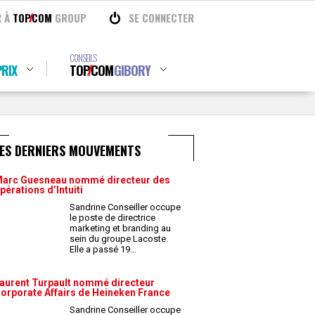
R À
TOP
COM
GROUP
SE CONNECTER
CONSEILS
RIX
TOP
COM
GIBORY
LES DERNIERS MOUVEMENTS
arc Guesneau nommé directeur des
pérations d’Intuiti
Sandrine Conseiller occupe
le poste de directrice
marketing et branding au
sein du groupe Lacoste.
Elle a passé 19
...
aurent Turpault nommé directeur
orporate Affairs de Heineken France
Sandrine Conseiller occupe