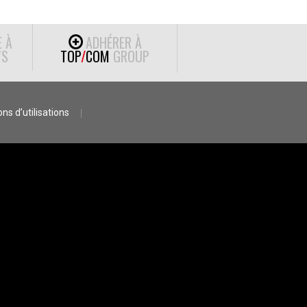
E À
ADHÉRER À
S
TOP
/
COM
GROUP
ns d’utilisations