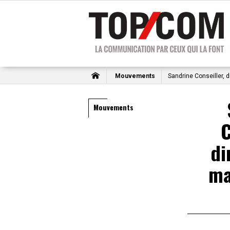
Mouvements
Sandrine Conseiller, 
Mouvements
C
di
ma