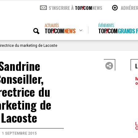
S'INSCRIRE À
TOP
COM
NEWS
ADHÉRE
ACTUALITÉS
ÉVÉNEMENTS
TOP
COM
NEWS
TOP
COM
GRANDS P
directrice du marketing de Lacoste
Sandrine
onseiller,
M
o
rectrice du
rketing de
Lacoste
L
C
1 SEPTEMBRE 2015