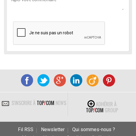
S'INSCRIRE À
TOP
/
COM
NEWS
ADHÉRER À
TOP
/
COM
GROUP
Fil RSS
Newsletter
Qui sommes-nous ?