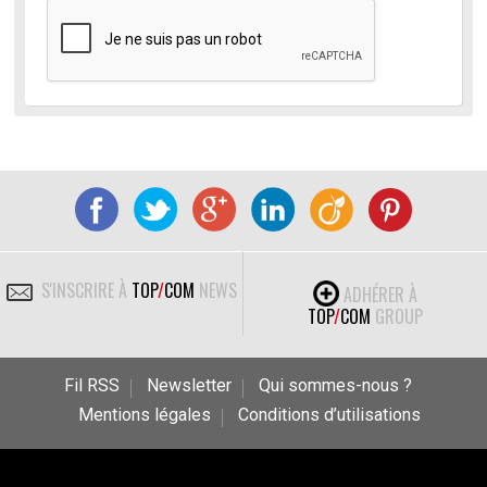
S'INSCRIRE À
TOP
/
COM
NEWS
ADHÉRER À
TOP
/
COM
GROUP
Fil RSS
Newsletter
Qui sommes-nous ?
Mentions légales
Conditions d’utilisations