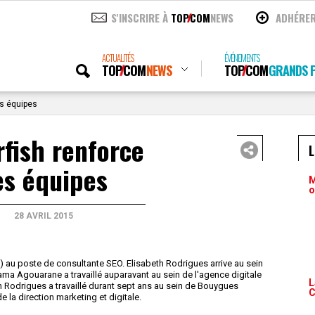
S'INSCRIRE À
TOP
COM
NEWS
ADHÉRE
ACTUALITÉS
ÉVÉNEMENTS
TOP
COM
NEWS
TOP
COM
GRANDS P
es équipes
fish renforce
es équipes
M
o
28 AVRIL 2015
 au poste de consultante SEO. Elisabeth Rodrigues arrive au sein
ama Agouarane a travaillé auparavant au sein de l'agence digitale
L
h Rodrigues a travaillé durant sept ans au sein de Bouygues
C
 la direction marketing et digitale.