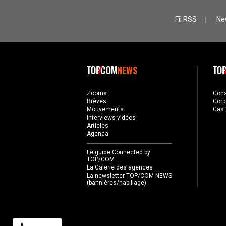
Fil RSS
Ne
NEWS
Zooms
Con
Brèves
Corp
Mouvements
Cas 
Interviews vidéos
Articles
Agenda
Le guide Connected by
TOP/COM
La Galerie des agences
La newsletter TOP/COM NEWS
(bannières/habillage)