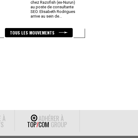
chez Razofish (ex-Nurun)
au poste de consultante
SEO. Elisabeth Rodrigues
arrive au sein de
...
TOUS LES MOUVEMENTS
E À
ADHÉRER À
S
TOP
/
COM
GROUP