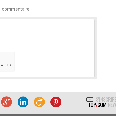
commentaire
S'INSCRIR
TOP
/
COM
NEW