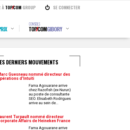
R À
TOP
COM
GROUP
SE CONNECTER
CONSEILS
RIX
TOP
COM
GIBORY
LES DERNIERS MOUVEMENTS
arc Guesneau nommé directeur des
pérations d’Intuiti
Fama Agouarane arrive
chez Razofish (ex-Nurun)
au poste de consultante
SEO. Elisabeth Rodrigues
arrive au sein de
...
aurent Turpault nommé directeur
orporate Affairs de Heineken France
Fama Agouarane arrive