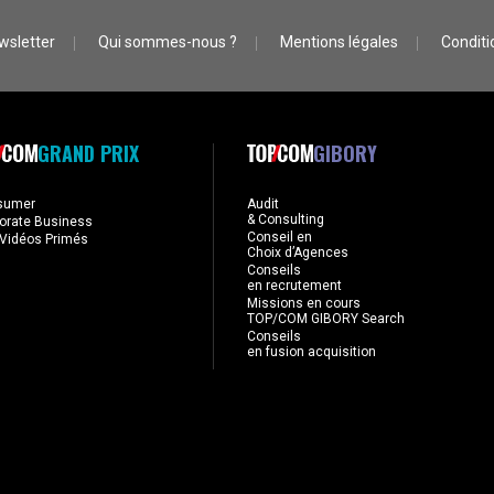
wsletter
Qui sommes-nous ?
Mentions légales
Conditio
GRAND PRIX
GIBORY
sumer
Audit
& Consulting
orate Business
Conseil en
Vidéos Primés
Choix d’Agences
Conseils
en recrutement
Missions en cours
TOP/COM GIBORY Search
Conseils
en fusion acquisition