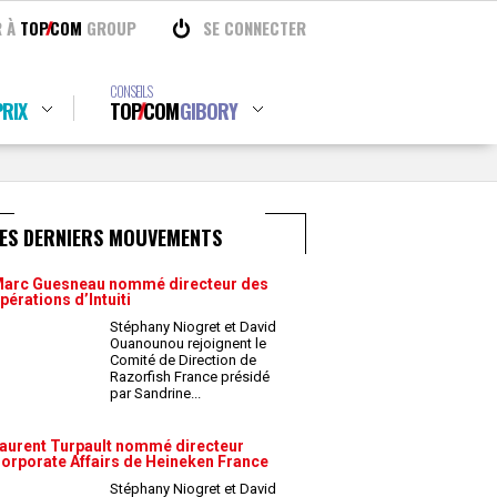
R À
TOP
COM
GROUP
SE CONNECTER
CONSEILS
RIX
TOP
COM
GIBORY
LES DERNIERS MOUVEMENTS
arc Guesneau nommé directeur des
pérations d’Intuiti
Stéphany Niogret et David
Ouanounou rejoignent le
Comité de Direction de
Razorfish France présidé
par Sandrine
...
aurent Turpault nommé directeur
orporate Affairs de Heineken France
Stéphany Niogret et David