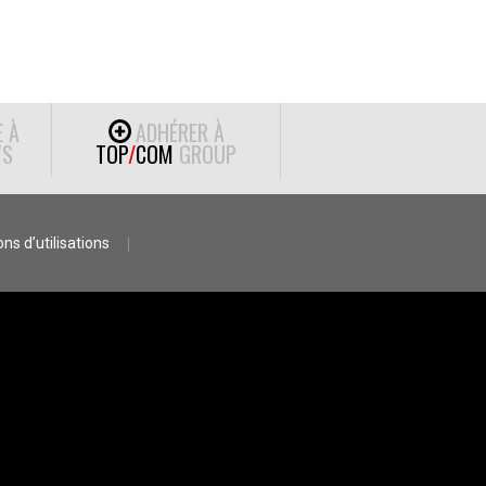
E À
ADHÉRER À
S
TOP
/
COM
GROUP
ns d’utilisations