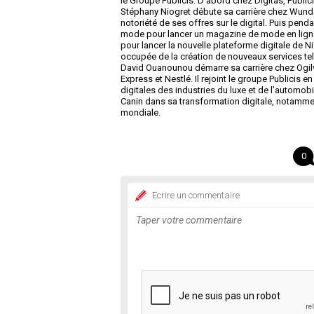
le Groupe Publicis. D’abord chez Digitas, Public
Stéphany Niogret débute sa carrière chez Wun
notoriété de ses offres sur le digital. Puis pend
mode pour lancer un magazine de mode en ligne su
pour lancer la nouvelle plateforme digitale de N
occupée de la création de nouveaux services te
David Ouanounou démarre sa carrière chez Ogil
Express et Nestlé. Il rejoint le groupe Publicis 
digitales des industries du luxe et de l’automo
Canin dans sa transformation digitale, notammen
mondiale.
0
Ecrire un commentaire