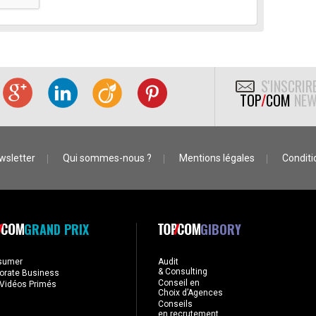
S'INSCRIR
TOP
/
COM
NEW
wsletter
Qui sommes-nous ?
Mentions légales
Conditio
GRAND PRIX
GIBORY
sumer
Audit
& Consulting
orate Business
Conseil en
Vidéos Primés
Choix d’Agences
Conseils
en recrutement