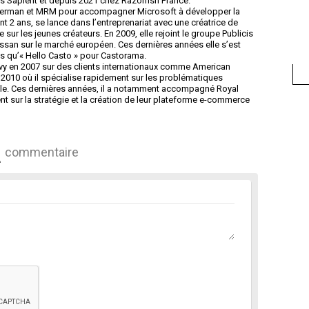
is Sapient et depuis 2021 chez Razorfish France.
derman et MRM pour accompagner Microsoft à développer la
ant 2 ans, se lance dans l’entreprenariat avec une créatrice de
r les jeunes créateurs. En 2009, elle rejoint le groupe Publicis
issan sur le marché européen. Ces dernières années elle s’est
ls qu’« Hello Casto » pour Castorama.
vy en 2007 sur des clients internationaux comme American
en 2010 où il spécialise rapidement sur les problématiques
bile. Ces dernières années, il a notamment accompagné Royal
t sur la stratégie et la création de leur plateforme e-commerce
commentaire