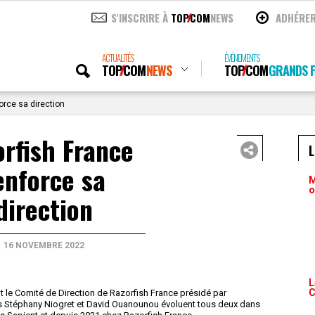
S'INSCRIRE À
TOP
COM
NEWS
ADHÉRE
ACTUALITÉS
ÉVÉNEMENTS
TOP
COM
NEWS
TOP
COM
GRANDS P
orce sa direction
rfish France
enforce sa
M
o
direction
16 NOVEMBRE 2022
L
C
 le Comité de Direction de Razorfish France présidé par
s Stéphany Niogret et David Ouanounou évoluent tous deux dans