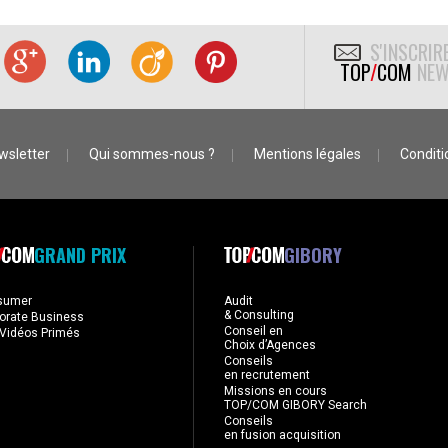
S'INSCRIR
TOP
/
COM
NEW
wsletter
Qui sommes-nous ?
Mentions légales
Conditio
GRAND PRIX
GIBORY
sumer
Audit
& Consulting
orate Business
Conseil en
Vidéos Primés
Choix d’Agences
Conseils
en recrutement
Missions en cours
TOP/COM GIBORY Search
Conseils
en fusion acquisition