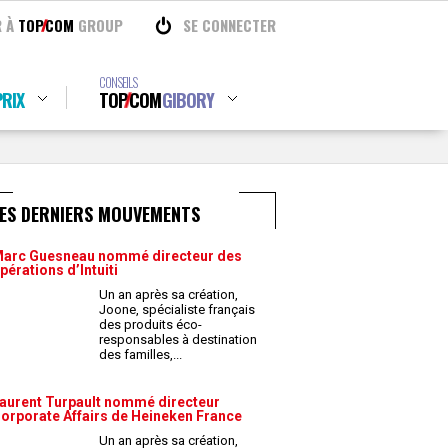
R À
TOP
COM
GROUP
SE CONNECTER
CONSEILS
RIX
TOP
COM
GIBORY
LES DERNIERS MOUVEMENTS
arc Guesneau nommé directeur des
pérations d’Intuiti
Un an après sa création,
Joone, spécialiste français
des produits éco-
responsables à destination
des familles,
...
aurent Turpault nommé directeur
orporate Affairs de Heineken France
Un an après sa création,