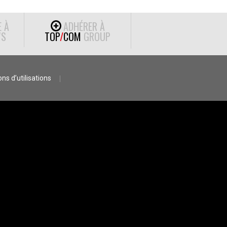
E À
ADHÉRER À
S
TOP
/
COM
GROUP
ns d’utilisations