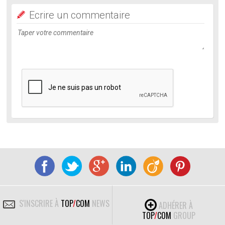
Ecrire un commentaire
S'INSCRIRE À
TOP
/
COM
NEWS
ADHÉRER À
TOP
/
COM
GROUP