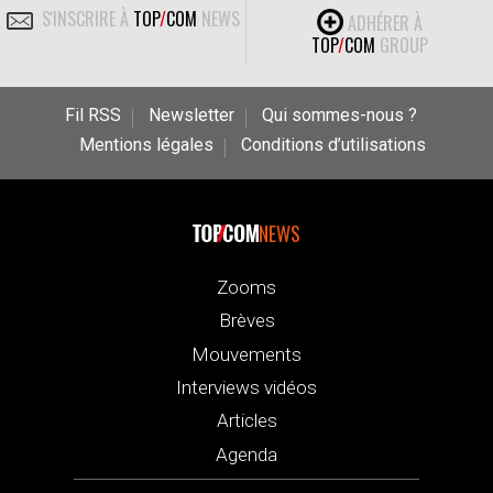
S'INSCRIRE À
TOP
/
COM
NEWS
ADHÉRER À
TOP
/
COM
GROUP
Fil RSS
Newsletter
Qui sommes-nous ?
Mentions légales
Conditions d’utilisations
NEWS
Zooms
Brèves
Mouvements
Interviews vidéos
Articles
Agenda