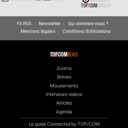
TOP
/
COM
GROUP
Fil RSS
Newsletter
Qui sommes-nous ?
Mentions légales
Conditions d’utilisations
NEWS
Zooms
Brèves
Mouvements
Interviews vidéos
Articles
Agenda
Le guide Connected by TOP/COM