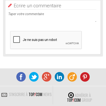
Ecrire un commentaire
S'INSCRIRE À
TOP
/
COM
NEWS
ADHÉRER À
TOP
/
COM
GROUP