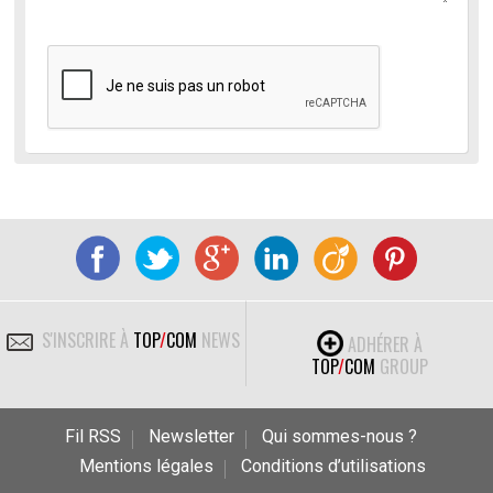
S'INSCRIRE À
TOP
/
COM
NEWS
ADHÉRER À
TOP
/
COM
GROUP
Fil RSS
Newsletter
Qui sommes-nous ?
Mentions légales
Conditions d’utilisations