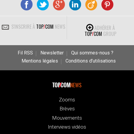
S'INSCRIRE À
TOP
/
COM
NEWS
ADHÉRER À
TOP
/
COM
GROUP
Fil RSS
Newsletter
Qui sommes-nous ?
Mentions légales
Conditions d’utilisations
NEWS
Zooms
Brèves
Mouvements
Interviews vidéos