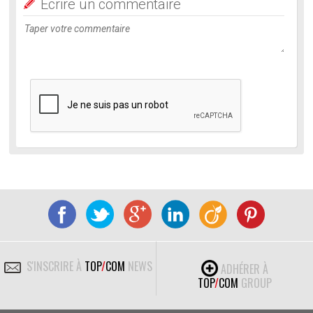
Ecrire un commentaire
S'INSCRIRE À
TOP
/
COM
NEWS
ADHÉRER À
TOP
/
COM
GROUP