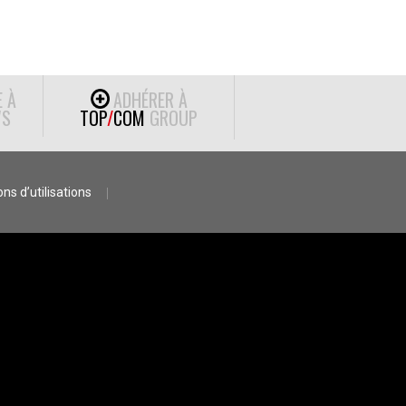
E À
ADHÉRER À
S
TOP
/
COM
GROUP
ns d’utilisations