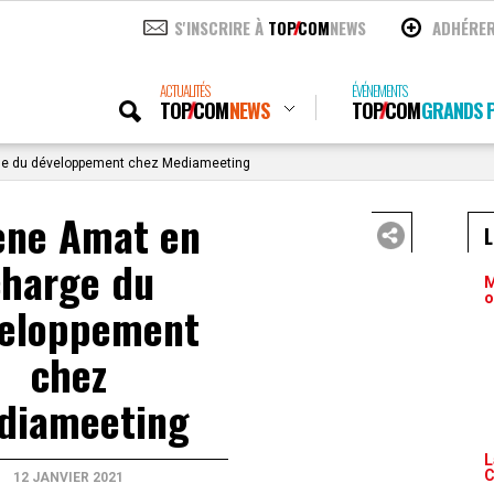
S'INSCRIRE À
TOP
COM
NEWS
ADHÉRE
ACTUALITÉS
ÉVÉNEMENTS
TOP
COM
NEWS
TOP
COM
GRANDS P
ge du développement chez Mediameeting
ène Amat en
charge du
M
o
eloppement
chez
diameeting
L
C
12 JANVIER 2021