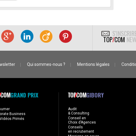
S'INSCRIR
TOP
/
COM
NEW
wsletter
Qui sommes-nous ?
Mentions légales
Conditio
GRAND PRIX
GIBORY
sumer
Audit
& Consulting
orate Business
Conseil en
Vidéos Primés
Choix d’Agences
Conseils
en recrutement