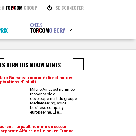
R À
TOP
COM
GROUP
SE CONNECTER
CONSEILS
RIX
TOP
COM
GIBORY
LES DERNIERS MOUVEMENTS
arc Guesneau nommé directeur des
pérations d’Intuiti
Milène Amat est nommée
responsable du
développement du groupe
Mediameeting, voice
business company
européenne. Elle
...
aurent Turpault nommé directeur
orporate Affairs de Heineken France