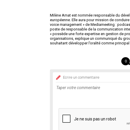
Milène Amat est nommée responsable du déve
européenne. Elle aura pour mission de conduir
voice management » de Mediameeting : podcast
poste de responsable de la communication inte
« possède une forte expertise en gestion de pr
organisations, explique un communiqué du group
souhaitant développer l’oralité comme principa
0
Ecrire un commentaire