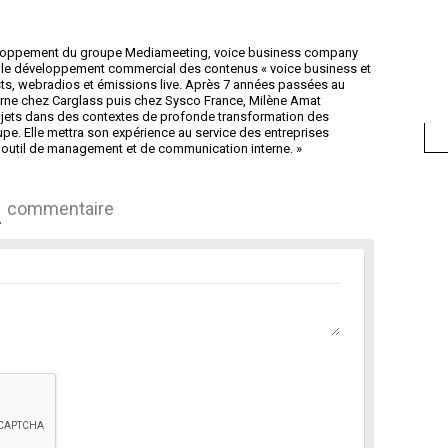
loppement du groupe Mediameeting, voice business company
e le développement commercial des contenus « voice business et
s, webradios et émissions live. Après 7 années passées au
rne chez Carglass puis chez Sysco France, Milène Amat
ojets dans des contextes de profonde transformation des
e. Elle mettra son expérience au service des entreprises
l outil de management et de communication interne. »
commentaire