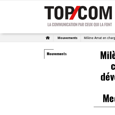
Mouvements
Milène Amat en char
Mil
Mouvements
dév
Me