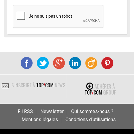
S'INSCRIRE À
TOP
/
COM
NEWS
ADHÉRER À
TOP
/
COM
GROUP
Fil RSS
Newsletter
Qui sommes-nous ?
Mentions légales
Conditions d’utilisations