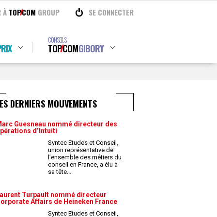
R À
TOP
COM
GROUP
SE CONNECTER
CONSEILS
RIX
TOP
COM
GIBORY
LES DERNIERS MOUVEMENTS
arc Guesneau nommé directeur des
pérations d’Intuiti
Syntec Etudes et Conseil,
union représentative de
l’ensemble des métiers du
conseil en France, a élu à
sa tête
...
aurent Turpault nommé directeur
orporate Affairs de Heineken France
Syntec Etudes et Conseil,