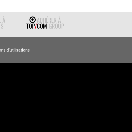
E À
ADHÉRER À
S
TOP
/
COM
GROUP
ns d’utilisations