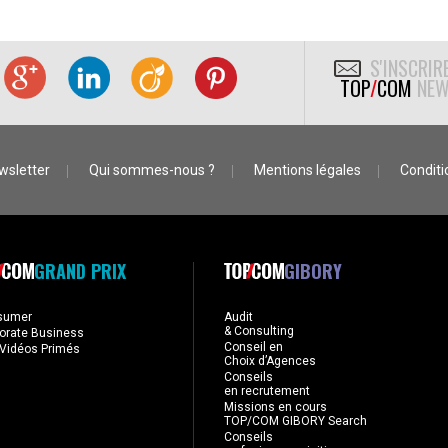
S'INSCRIR
TOP
/
COM
NEW
wsletter
Qui sommes-nous ?
Mentions légales
Conditio
GRAND PRIX
GIBORY
sumer
Audit
& Consulting
orate Business
Conseil en
Vidéos Primés
Choix d’Agences
Conseils
en recrutement
Missions en cours
TOP/COM GIBORY Search
Conseils