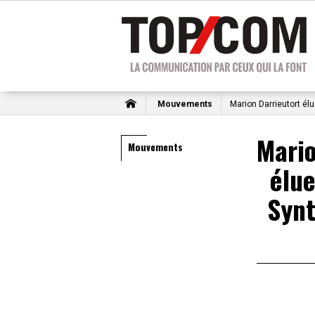
Mouvements
Marion Darrieutort élu
Mario
Mouvements
élue
Synt