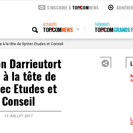
S'INSCRIRE À
TOP
COM
NEWS
ADHÉRE
ACTUALITÉS
ÉVÉNEMENTS
TOP
COM
NEWS
TOP
COM
GRANDS P
e à la tête de Syntec Etudes et Conseil
n Darrieutort
 à la tête de
M
o
ec Etudes et
Conseil
13 JUILLET 2017
L
C