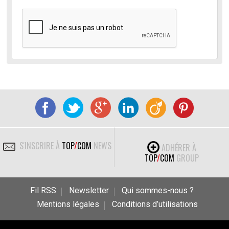
S'INSCRIRE À
TOP
/
COM
NEWS
ADHÉRER À
TOP
/
COM
GROUP
Fil RSS
Newsletter
Qui sommes-nous ?
Mentions légales
Conditions d’utilisations