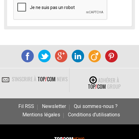
S'INSCRIRE À
TOP
/
COM
NEWS
ADHÉRER À
TOP
/
COM
GROUP
Fil RSS
Newsletter
Qui sommes-nous ?
Mentions légales
Conditions d’utilisations