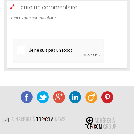
Ecrire un commentaire
S'INSCRIRE À
TOP
/
COM
NEWS
ADHÉRER À
TOP
/
COM
GROUP