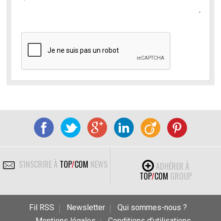
S'INSCRIRE À
TOP
/
COM
NEWS
ADHÉRER À
TOP
/
COM
GROUP
Fil RSS
Newsletter
Qui sommes-nous ?
Mentions légales
Conditions d’utilisations