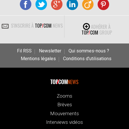
S'INSCRIRE À
TOP
/
COM
NEWS
ADHÉRER À
TOP
/
COM
GROUP
Fil RSS
Newsletter
Qui sommes-nous ?
Mentions légales
Conditions d’utilisations
NEWS
Zooms
Brèves
Mouvements
Interviews vidéos