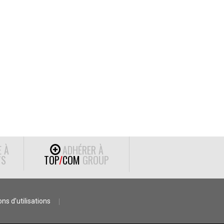
E À
ADHÉRER À
S
TOP
/
COM
GROUP
ns d’utilisations