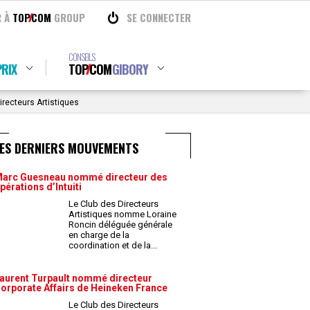
R À
TOP
COM
GROUP
SE CONNECTER
CONSEILS
RIX
TOP
COM
GIBORY
irecteurs Artistiques
LES DERNIERS MOUVEMENTS
arc Guesneau nommé directeur des
pérations d’Intuiti
Le Club des Directeurs
Artistiques nomme Loraine
Roncin déléguée générale
en charge de la
coordination et de la
...
aurent Turpault nommé directeur
orporate Affairs de Heineken France
Le Club des Directeurs