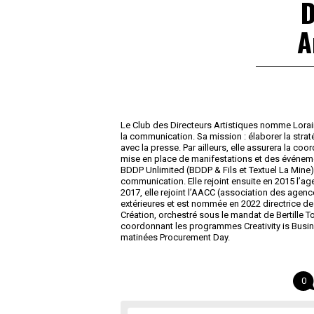
D
A
Le Club des Directeurs Artistiques nomme Lorai
la communication. Sa mission : élaborer la stra
avec la presse. Par ailleurs, elle assurera la coo
mise en place de manifestations et des événemen
BDDP Unlimited (BDDP & Fils et Textuel La Mine) 
communication. Elle rejoint ensuite en 2015 l’
2017, elle rejoint l’AACC (association des agen
extérieures et est nommée en 2022 directrice de
Création, orchestré sous le mandat de Bertill
coordonnant les programmes Creativity is Busine
matinées Procurement Day.
0