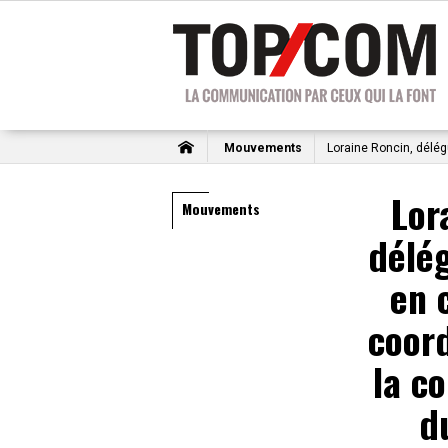
Mouvements
Loraine Roncin, délég
Lor
Mouvements
délé
en 
coord
la c
d