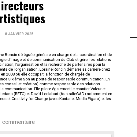
irecteurs
rtistiques
8 JANVIER 2025
ne Roncin déléguée générale en charge de la coordination et de
tégie d’image et de communication du Club et gérer les relations
rdination, l’organisation et la recherche de partenaires pour la
ts de l’organisation. Loraine Roncin démarre sa carrière chez
en 2008 où elle occupait la fonction de chargée de
agence Sixième Son au poste de responsable communication. En
ces conseil et création) comme responsable des relations
 la communication. Elle pilote également le chantier Valeur et
e Toledano (BETC) et David Leclabart (AustralieGAD) notamment en
ss et Creativity for Change (avec Kantar et Media Figaro) et les
commentaire