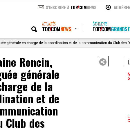
S'INSCRIRE À
TOP
COM
NEWS
ADHÉRE
ACTUALITÉS
ÉVÉNEMENTS
TOP
COM
NEWS
TOP
COM
GRANDS P
uée générale en charge de la coordination et de la communication du Club des D
aine Roncin,
guée générale
M
o
charge de la
ination et de
ommunication
L
u Club des
C