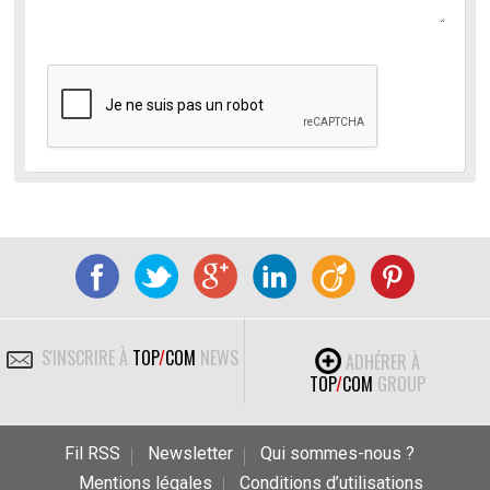
S'INSCRIRE À
TOP
/
COM
NEWS
ADHÉRER À
TOP
/
COM
GROUP
Fil RSS
Newsletter
Qui sommes-nous ?
Mentions légales
Conditions d’utilisations