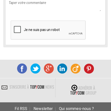
S'INSCRIRE À
TOP
/
COM
NEWS
ADHÉRER À
TOP
/
COM
GROUP
Fil RSS
Newsletter
Qui sommes-nous ?