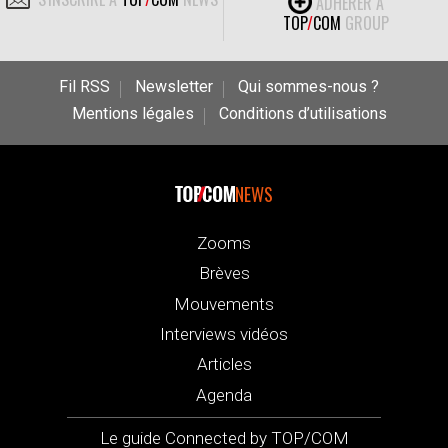
ADHÉRER À
TOP
/
COM
GROUP
Fil RSS
Newsletter
Qui sommes-nous ?
Mentions légales
Conditions d’utilisations
NEWS
Zooms
Brèves
Mouvements
Interviews vidéos
Articles
Agenda
Le guide Connected by TOP/COM