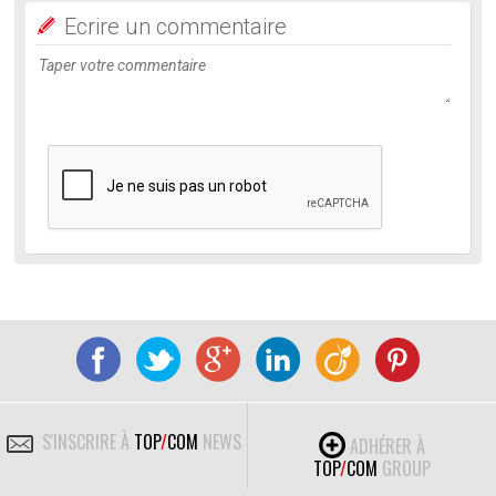
Ecrire un commentaire
S'INSCRIRE À
TOP
/
COM
NEWS
ADHÉRER À
TOP
/
COM
GROUP