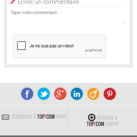
Ecrire un commentaire
S'INSCRIRE À
TOP
/
COM
NEWS
ADHÉRER À
TOP
/
COM
GROUP