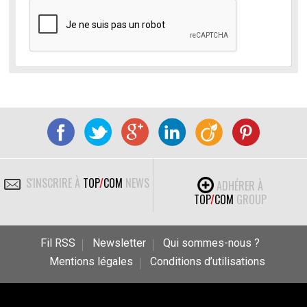
S'INSCRIRE À
TOP
/
COM
NEWS
ADHÉRER À
TOP
/
COM
GROUP
Fil RSS
Newsletter
Qui sommes-nous ?
Mentions légales
Conditions d’utilisations