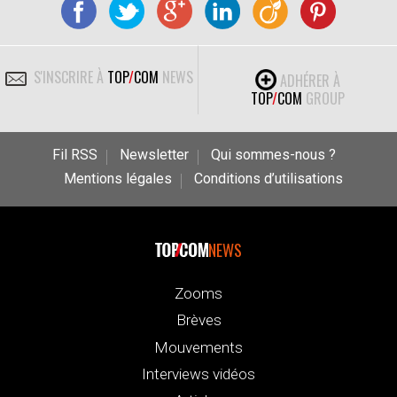
S'INSCRIRE À
TOP
/
COM
NEWS
ADHÉRER À
TOP
/
COM
GROUP
Fil RSS
Newsletter
Qui sommes-nous ?
Mentions légales
Conditions d’utilisations
NEWS
Zooms
Brèves
Mouvements
Interviews vidéos