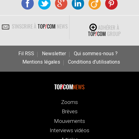
S'INSCRIRE À
TOP
/
COM
NEWS
ADHÉRER À
TOP
/
COM
GROUP
Fil RSS
Newsletter
Qui sommes-nous ?
Mentions légales
Conditions d’utilisations
NEWS
Zooms
Brèves
Mouvements
Interviews vidéos