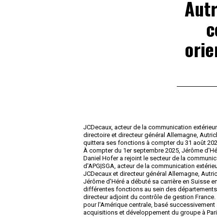
Autr
c
orie
JCDecaux, acteur de la communication extérieure
directoire et directeur général Allemagne, Autric
quittera ses fonctions à compter du 31 août 202
À compter du 1er septembre 2025, Jérôme d'Héré
Daniel Hofer a rejoint le secteur de la communic
d'APG|SGA, acteur de la communication extérieur
JCDecaux et directeur général Allemagne, Autrich
Jérôme d'Héré a débuté sa carrière en Suisse en
différentes fonctions au sein des départements 
directeur adjoint du contrôle de gestion France. 
pour l'Amérique centrale, basé successivement a
acquisitions et développement du groupe à Pari