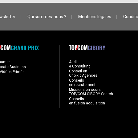
wsletter
Qui sommes-nous ?
Mentions légales
Conditio
GRAND PRIX
GIBORY
sumer
Audit
& Consulting
orate Business
Conseil en
Vidéos Primés
Choix d’Agences
Conseils
en recrutement
Missions en cours
TOP/COM GIBORY Search
Conseils
en fusion acquisition