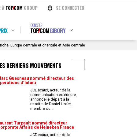
R À
TOP
COM
GROUP
SE CONNECTER
CONSEILS
RIX
TOP
COM
GIBORY
che, Europe centrale et orientale et Asie centrale
LES DERNIERS MOUVEMENTS
arc Guesneau nommé directeur des
pérations d’Intuiti
JCDecaux, acteur de la
communication extérieure,
annonce le départ à la
retraite de Daniel Hofer,
membre du
...
aurent Turpault nommé directeur
orporate Affairs de Heineken France
JCDecaux, acteur de la