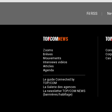
Fil RSS
Ne
NEWS
Zooms
Con
Brèves
Corp
Mouvements
Cas 
Interviews vidéos
Articles
Agenda
Le guide Connected by
TOP/COM
La Galerie des agences
La newsletter TOP/COM NEWS
(bannières/habillage)