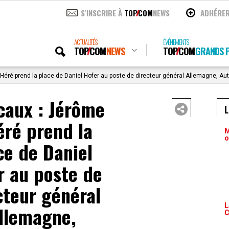
S'INSCRIRE À
TOP
COM
NEWS
ADHÉRE
ACTUALITÉS
ÉVÉNEMENTS
TOP
COM
NEWS
TOP
COM
GRANDS P
éré prend la place de Daniel Hofer au poste de directeur général Allemagne, Autri
caux : Jérôme
éré prend la
M
o
ce de Daniel
r au poste de
cteur général
L
llemagne,
C