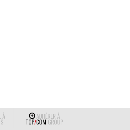
E À
ADHÉRER À
S
TOP
/
COM
GROUP