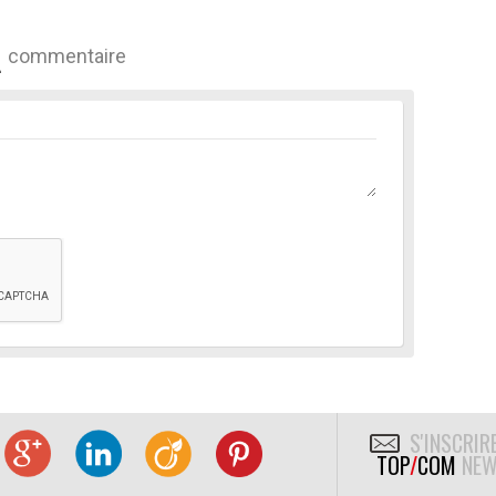
commentaire
S'INSCRIR
TOP
/
COM
NEW