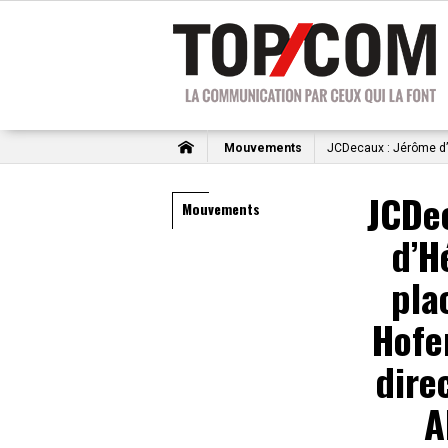
Mouvements
JCDecaux : Jérôme d’H
JCDe
Mouvements
d’H
pla
Hofe
dire
A