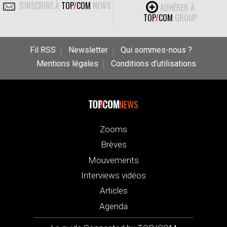
S'INSCRIRE À
TOP
/
COM
NEWS
ADHÉRER À
TOP
/
COM
GROUP
Fil RSS
Newsletter
Qui sommes-nous ?
Mentions légales
Conditions d’utilisations
NEWS
Zooms
Brèves
Mouvements
Interviews vidéos
Articles
Agenda