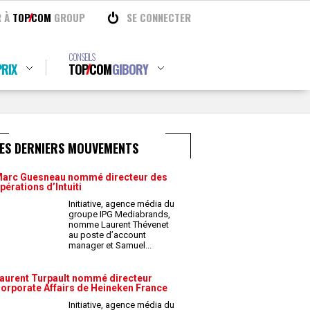
R À
TOP
COM
GROUP
SE CONNECTER
CONSEILS
RIX
TOP
COM
GIBORY
LES DERNIERS MOUVEMENTS
arc Guesneau nommé directeur des
pérations d’Intuiti
Initiative, agence média du
groupe IPG Mediabrands,
nomme Laurent Thévenet
au poste d’account
manager et Samuel
...
aurent Turpault nommé directeur
orporate Affairs de Heineken France
Initiative, agence média du