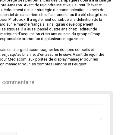
 le pilotage des performances des campagnes dont il a la charge
mpte Amazon. Avant de rejoindre Initiative, Laurent Thévenet
 déploiement de leur stratégie de communication au sein de
sentiel de sa carrière chez l’annonceur où il a été chargé des
ur Photobox. Il a également contribué à la définition de la
aro sur le marché français, ainsi qu’au développement
 asiatiques. Il a aussi passé quatre ans chez l’éditeur de
ématiques d’acquisition et six ans au sein du groupe Emap
 responsable promotion de plusieurs magazines.
mais en charge d’accompagner les équipes conseils et
les jusqu’au bilan, et d’en assurer le suivi. Avant de rejoindre
16 pour Mediacom, aux postes de display manager pour les
ign manager pour les comptes Danone et Peugeot.
commentaire