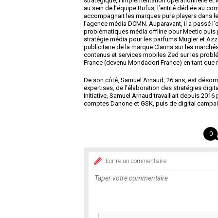
stratégique, l’implémentation opérationnelle et
au sein de l’équipe Rufus, l’entité dédiée au co
accompagnait les marques pure players dans le
l’agence média DCMN. Auparavant, il a passé l’es
problématiques média offline pour Meetic puis po
stratégie média pour les parfums Mugler et Azz
publicitaire de la marque Clarins sur les marchés
contenus et services mobiles Zed sur les probl
France (devenu Mondadori France) en tant que
De son côté, Samuel Arnaud, 26 ans, est désor
expertises, de l’élaboration des stratégies digita
Initiative, Samuel Arnaud travaillait depuis 20
comptes Danone et GSK, puis de digital campa
0
Ecrire un commentaire