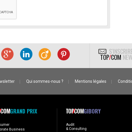
S'INSCRIR
TOP
/
COM
NEW
wsletter
Qui sommes-nous ?
Mentions légales
Conditio
GRAND PRIX
GIBORY
sumer
Audit
& Consulting
orate Business