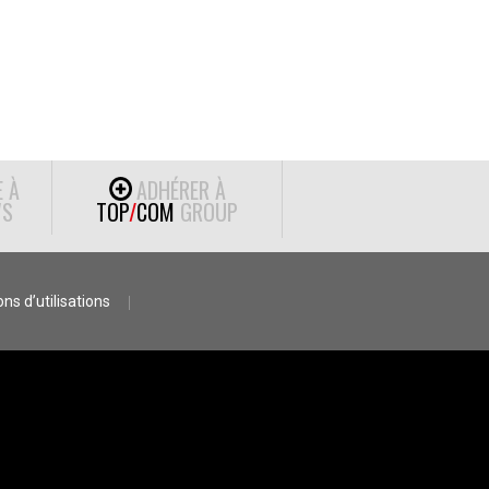
E À
ADHÉRER À
S
TOP
/
COM
GROUP
ns d’utilisations