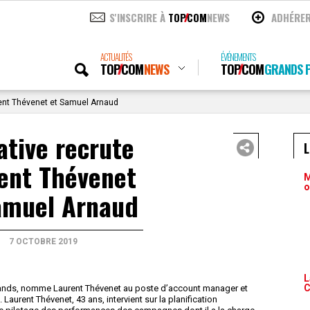
S'INSCRIRE À
TOP
COM
NEWS
ADHÉRE
ACTUALITÉS
ÉVÉNEMENTS
TOP
COM
NEWS
TOP
COM
GRANDS P
urent Thévenet et Samuel Arnaud
iative recrute
ent Thévenet
M
o
amuel Arnaud
7 OCTOBRE 2019
L
C
rands, nomme Laurent Thévenet au poste d’account manager et
aurent Thévenet, 43 ans, intervient sur la planification