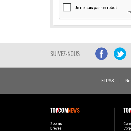
SUIVEZ-NOUS
Fil RSS
Ne
NEWS
Zooms
Con
Brèves
Corp