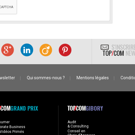
S'INSCRIR
TOP
/
COM
NEW
wsletter
Qui sommes-nous ?
Mentions légales
Conditio
GRAND PRIX
GIBORY
sumer
Audit
& Consulting
orate Business
Conseil en
Vidéos Primés