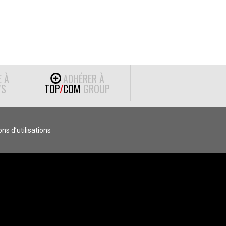
E À
ADHÉRER À
S
TOP
/
COM
GROUP
ns d’utilisations