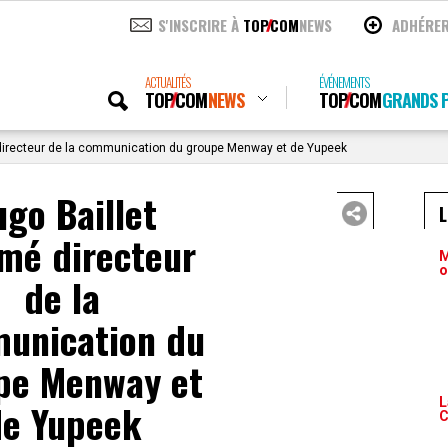
S'INSCRIRE À
TOP
COM
NEWS
ADHÉRE
ACTUALITÉS
ÉVÉNEMENTS
TOP
COM
NEWS
TOP
COM
GRANDS P
irecteur de la communication du groupe Menway et de Yupeek
go Baillet
é directeur
M
o
de la
unication du
pe Menway et
L
de Yupeek
C