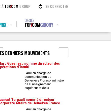
R À
TOP
COM
GROUP
SE CONNECTER
CONSEILS
RIX
TOP
COM
GIBORY
LES DERNIERS MOUVEMENTS
arc Guesneau nommé directeur des
pérations d’Intuiti
Ancien chargé de
communication de
Geneviève Fioraso, ministre
de l'Enseignement
supérieur et de la
...
aurent Turpault nommé directeur
orporate Affairs de Heineken France
Ancien chargé de