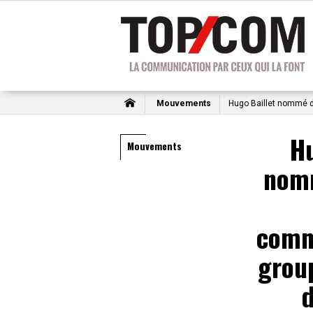
Mouvements
Hugo Baillet nommé d
Hu
Mouvements
nomm
comm
grou