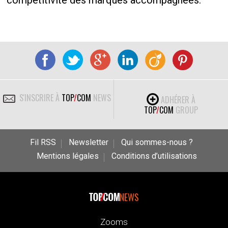
compétitivité des marques accompagnées.
S'INSCRIRE À
TOP
/
COM
NEWS
ADHÉRER À
TOP
/
COM
GROUP
Fil RSS
Newsletter
Qui sommes-nous ?
Mentions légales
Conditions d’utilisations
NEWS
Zooms